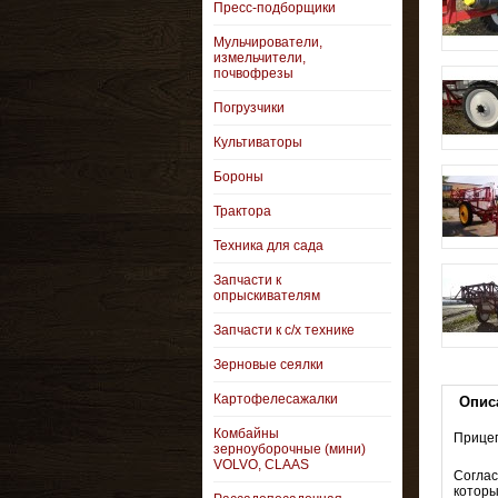
Пресс-подборщики
Мульчирователи,
измельчители,
почвофрезы
Погрузчики
Культиваторы
Бороны
Трактора
Техника для сада
Запчасти к
опрыскивателям
Запчасти к с/х технике
Зерновые сеялки
Картофелесажалки
Опис
Комбайны
Прицеп
зерноуборочные (мини)
VOLVO, CLAAS
Соглас
которы