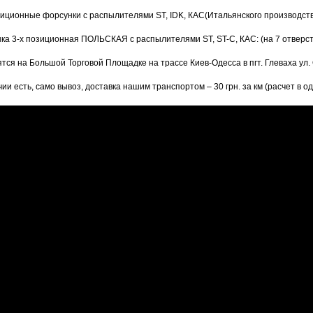
зиционные форсунки с распылителями ST, IDK, КАС(Итальянского производст
ка 3-х позиционная ПОЛЬСКАЯ с распылителями ST, ST-С, КАС: (на 7 отверс
тся на Большой Торговой Площадке на трассе Киев-Одесса в пгт. Глеваха ул.
чии есть, само вывоз, доставка нашим транспортом – 30 грн. за км (расчет в о