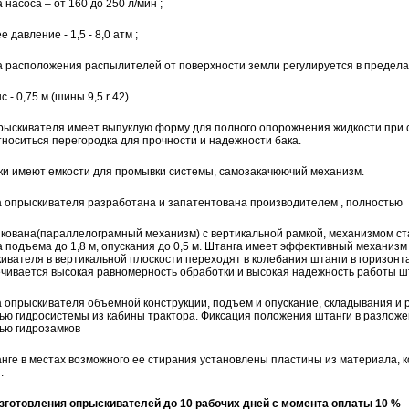
 насоса – от 160 до 250 л/мин ;
 давление - 1,5 - 8,0 атм ;
 расположения распылителей от поверхности земли регулируется в пределах - 
 - 0,75 м (шины 9,5 r 42)
рыскивателя имеет выпуклую форму для полного опорожнения жидкости при с
тноситься перегородка для прочности и надежности бака.
ки имеют емкости для промывки системы, самозакачюючий механизм.
 опрыскивателя разработана и запатентована производителем , полностью
ікована(параллелограмный механизм) с вертикальной рамкой, механизмом с
 подъема до 1,8 м, опускания до 0,5 м. Штанга имеет эффективный механизм 
ивателя в вертикальной плоскости переходят в колебания штанги в горизонт
чивается высокая равномерность обработки и высокая надежность работы ш
 опрыскивателя объемной конструкции, подъем и опускание, складывания и 
ю гидросистемы из кабины трактора. Фиксация положения штанги в разложе
ью гидрозамков
нге в местах возможного ее стирания установлены пластины из материала,
.
зготовления опрыскивателей до 10 рабочих дней с момента оплаты 10 %