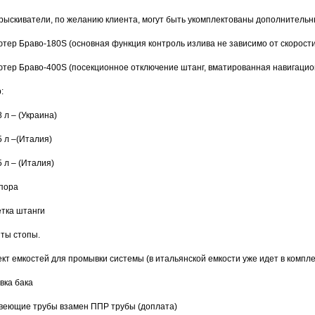
рыскиватели, по желанию клиента, могут быть укомплектованы дополнитель
тер Браво-180S (основная функция контроль излива не зависимо от скорости
тер Браво-400S (посекционное отключение штанг, вматированная навигацио
:
8 л – (Украина)
5 л –(Италия)
5 л – (Италия)
пора
тка штанги
ты стопы.
кт емкостей для промывки системы (в итальянской емкости уже идет в компле
вка бака
еющие трубы взамен ППР трубы (доплата)