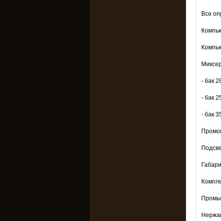
Все оп
Компью
Компью
Миксер
- бак 2
- бак 2
- бак 3
Промо
Подсве
Габари
Компле
Промы
Нержав