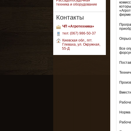
Рассадопосадочная
комисс
техника и оборудование
которы
«Агрот
фермер
Контакты
Програ
ЧП «Агротехника»
приоб
тел: (067) 986-50-37
Опрыск
Киевская обл., пгт.
Глеваха, ул. Окружная,
55-Д
Все оп
форсун
Постав
Технич
Произв
Вмести
Рабоча
Норма 
Рабочая