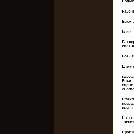
Подача
Рабочее
Высота
Клиренс
Бак оп
бака о
Все ба
Штанга
гідроф
Высота
опрыск
обеспе
Штанга
помощь
помощ
На шта
трения
Срок и