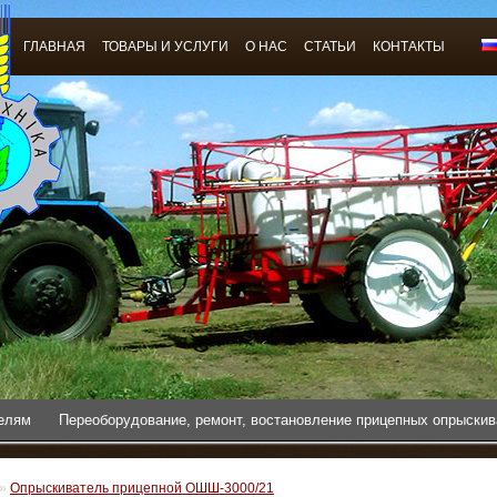
ГЛАВНАЯ
ТОВАРЫ И УСЛУГИ
О НАС
СТАТЬИ
КОНТАКТЫ
телям
Переоборудование, ремонт, востановление прицепных опрыски
»
Опрыскиватель прицепной ОШШ-3000/21