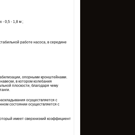
0,5 - 1,8 м ;
табильной работе насоса, в середине
табилизации, опорными кронштейнами.
навески, в котором колебания
альной плоскости, благодаря чему
танги.
раскладывания осуществляется с
нном состоянии осуществляется с
 который имеет сверхнизкий коэффициент