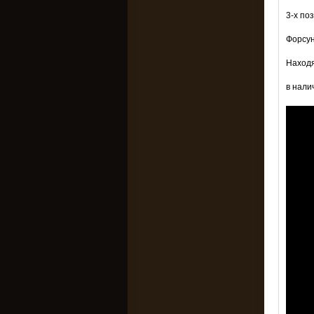
3-х по
Форсун
Находя
в нали