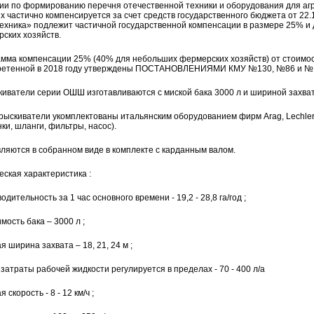
ии по формированию перечня отечественной техники и оборудования для аг
х частично компенсируется за счет средств государственного бюджета от 22.
ехника» подлежит частичной государственной компенсации в размере 25% 
ских хозяйств.
мма компенсации 25% (40% для небольших фермерских хозяйств) от стоимос
ретенной в 2018 году утверждены ПОСТАНОВЛЕНИЯМИ КМУ №130, №86 и №
иватели серии ОШШ изготавливаются с миской бака 3000 л и шириной захвата 
рыскиватели укомплектованы итальянским оборудованием фирм Arag, Lechler, 
ки, шланги, фильтры, насос).
ляются в собранном виде в комплекте с карданным валом.
еская характеристика :
одительность за 1 час основного времени - 19,2 - 28,8 га/год ;
мость бака – 3000 л ;
я ширина захвата – 18, 21, 24 м ;
затраты рабочей жидкости регулируется в пределах - 70 - 400 л/а
 скорость - 8 - 12 км/ч ;