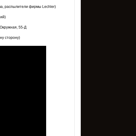
ва, распылители фирмы Lechler)
тий)
 Окружная, 55-Д
дну сторону)