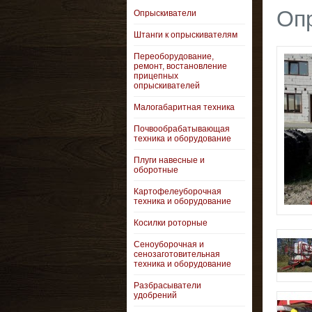
Оп
Опрыскиватели
Штанги к опрыскивателям
Переоборудование,
ремонт, востановление
прицепных
опрыскивателей
Малогабаритная техника
Почвообрабатывающая
техника и оборудование
Плуги навесные и
оборотные
Картофелеуборочная
техника и оборудование
Косилки роторные
Сеноуборочная и
сенозаготовительная
техника и оборудование
Разбрасыватели
удобрений