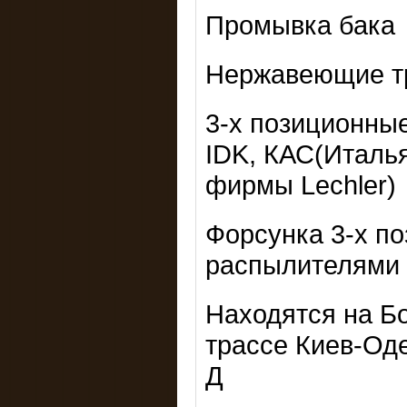
Промывка бака
Нержавеющие тр
3-х позиционны
IDK, КАС(Италь
фирмы Lechler)
Форсунка 3-х п
распылителями S
Находятся на Б
трассе Киев-Оде
Д