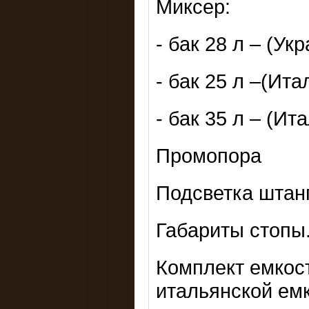
Миксер:
- бак 28 л – (Ук
- бак 25 л –(Ита
- бак 35 л – (Ит
Промопора
Подсветка штан
Габариты стопы
Комплект емкос
итальянской емк