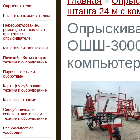
Главная
»
Опрыс
Опрыскиватели
штанга 24 м с к
Штанги к опрыскивателям
Опрыскива
Переоборудование,
ремонт, востановление
прицепных
опрыскивателей
ОШШ-3000 
Малогабаритная техника
компьюте
Почвообрабатывающая
техника и оборудование
Плуги навесные и
оборотные
Картофелеуборочная
техника и оборудование
Косилки роторные
Сеноуборочная и
сенозаготовительная
техника и оборудование
Разбрасыватели
удобрений