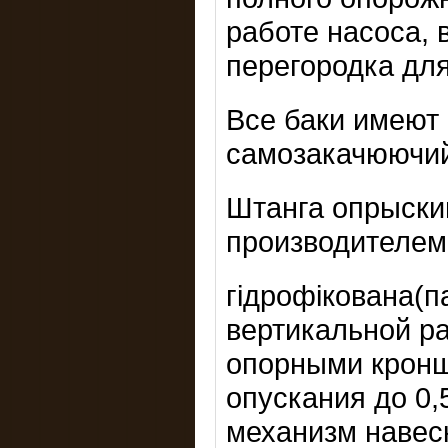
работе насоса, 
перегородка для
Все баки имеют
самозакачюючий
Штанга опрыски
производителем
гідрофікована(
вертикальной р
опорными кронш
опускания до 0
механизм навеск