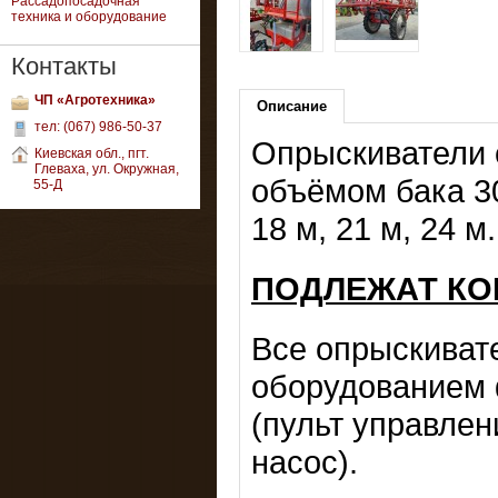
Рассадопосадочная
техника и оборудование
Контакты
ЧП «Агротехника»
Описание
тел: (067) 986-50-37
Опрыскиватели 
Киевская обл., пгт.
Глеваха, ул. Окружная,
объёмом бака 30
55-Д
18 м, 21 м, 24 м.
ПОДЛЕЖАТ КО
Все опрыскиват
оборудованием ф
(пульт управлен
насос).