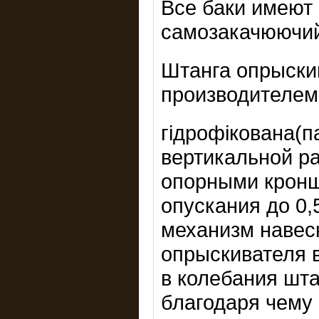
Все баки имеют
самозакачюючий
Штанга опрыски
производителем
гідрофікована(
вертикальной р
опорными кронш
опускания до 0
механизм навеск
опрыскивателя 
в колебания шта
благодаря чему