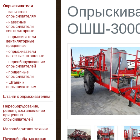
Опрыскива
Опрыскиватели
- запчасти к
опрыскивателям
- навесные
ОШШ-3000 
опрыскиватели
вентиляторные
- опрыскиватели
вентиляторные
прицепные
- опрыскиватели
навесные штанговые
- переоборудованние
опрыскивателей
- прицепные
опрыскиватели
- Штанги к
опрыскивателям
Штанги к опрыскивателям
Переоборудование,
ремонт, востановление
прицепных
опрыскивателей
Малогабаритная техника
Почвообрабатывающая