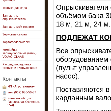
Трактора
Опрыскиватели 
Техника для сада
объёмом бака 30
Запчасти к
опрыскивателям
18 м, 21 м, 24 м.
Запчасти к с/х технике
Зерновые сеялки
ПОДЛЕЖАТ КО
Картофелесажалки
Все опрыскиват
Комбайны
зерноуборочные (мини)
VOLVO, CLAAS
оборудованием ф
Рассадопосадочная
(пульт управлен
техника и оборудование
насос).
Контакты
ЧП «Агротехника»
Поставляются в
тел: (067) 986-50-37
карданным вало
Киевская обл., пгт.
Глеваха, ул. Окружная,
55-Д