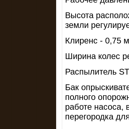
Высота располо
земли регулирует
Клиренс - 0,75 м
Ширина колес ре
Распылитель ST 
Бак опрыскиват
полного опорож
работе насоса, 
перегородка для