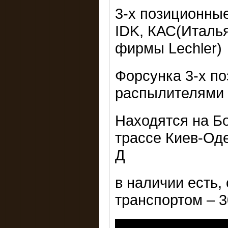
3-х позиционны
IDK, КАС(Италь
фирмы Lechler)
Форсунка 3-х п
распылителями S
Находятся на Б
трассе Киев-Оде
Д
в наличии есть,
транспортом – 30