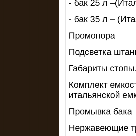
- бак 25 л –(Ита
- бак 35 л – (Ит
Промопора
Подсветка штан
Габариты стопы
Комплект емкос
итальянской емк
Промывка бака
Нержавеющие тр