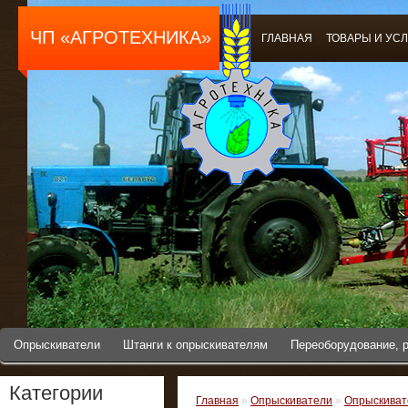
ЧП «АГРОТЕХНИКА»
ГЛАВНАЯ
ТОВАРЫ И УС
Опрыскиватели
Штанги к опрыскивателям
Переоборудование, 
Категории
Главная
»
Опрыскиватели
»
Опрыскиват