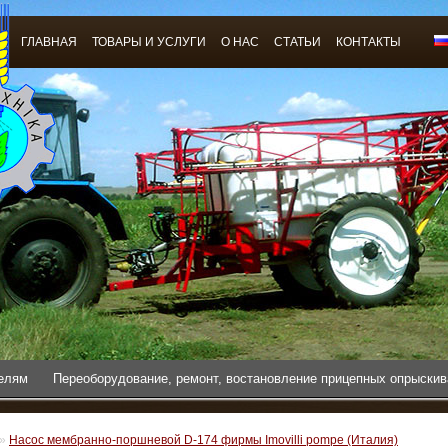
ГЛАВНАЯ
ТОВАРЫ И УСЛУГИ
О НАС
СТАТЬИ
КОНТАКТЫ
телям
Переоборудование, ремонт, востановление прицепных опрыски
»
Насос мембранно-поршневой D-174 фирмы Imovilli pompe (Италия)