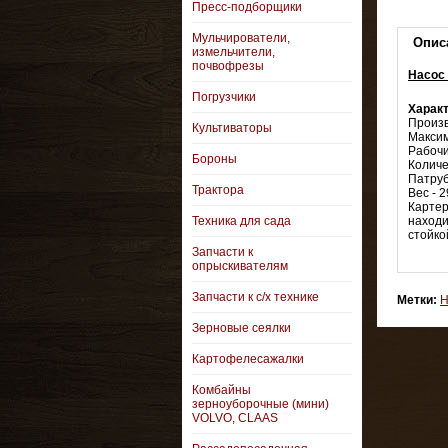
Пресс-подборщики
Мульчирователи,
Опис
измельчители,
почвофрезы
Насос 
Погрузчики
Характ
Произв
Культиваторы
Максим
Рабочи
Бороны
Количе
Патруб
Трактора
Вес - 2
Картер
Техника для сада
находи
стойко
Запчасти к
опрыскивателям
Запчасти к с/х технике
Метки:
Н
Зерновые сеялки
Картофелесажалки
Комбайны
зерноуборочные (мини)
VOLVO, CLAAS