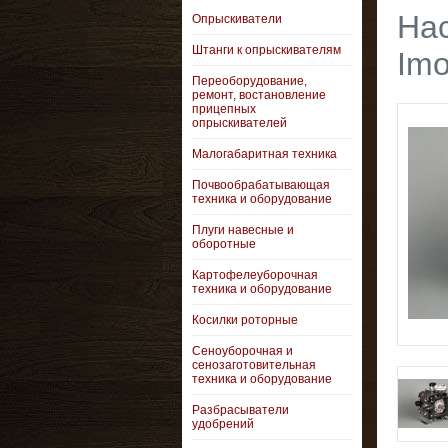
На
Опрыскиватели
Штанги к опрыскивателям
Imo
Переоборудование,
ремонт, востановление
прицепных
опрыскивателей
Малогабаритная техника
Почвообрабатывающая
техника и оборудование
Плуги навесные и
оборотные
Картофелеуборочная
техника и оборудование
Косилки роторные
Сеноуборочная и
сенозаготовительная
техника и оборудование
Разбрасыватели
удобрений