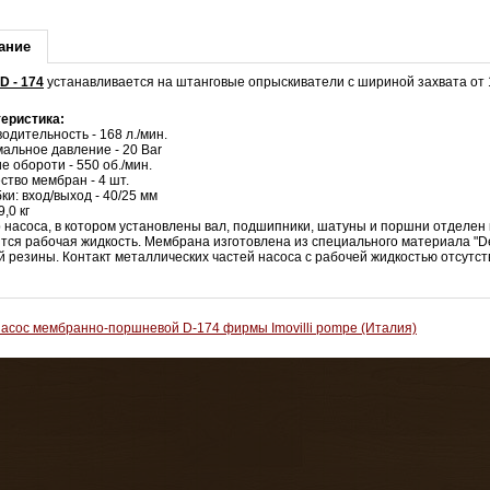
ание
D - 174
устанавливается на штанговые опрыскиватели с шириной захвата от 
еристика:
одительность - 168 л./мин.
альное давление - 20 Bar
е обороти - 550 об./мин.
ство мембран - 4 шт.
ки: вход/выход - 40/25 мм
9,0 кг
 насоса, в котором установлены вал, подшипники, шатуны и поршни отделен 
тся рабочая жидкость. Мембрана изготовлена из специального материала "
й резины. Контакт металлических частей насоса с рабочей жидкостью отсутст
асос мембранно-поршневой D-174 фирмы Imovilli pompe (Италия)