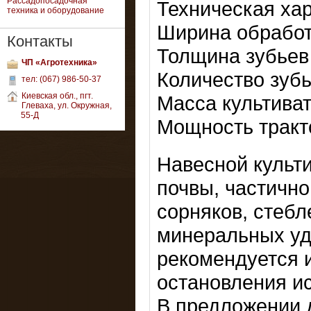
Рассадопосадочная
Техническая хар
техника и оборудование
Ширина обработк
Контакты
Толщина зубьев
ЧП «Агротехника»
Количество зубь
тел: (067) 986-50-37
Киевская обл., пгт.
Масса культиват
Глеваха, ул. Окружная,
55-Д
Мощность тракто
Навесной культ
почвы, частичн
сорняков, стеб
минеральных уд
рекомендуется и
остановления и
В предложении 