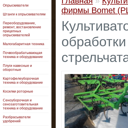
Главная
»
Культи
Опрыскиватели
фирмы Bomet (PL
Штанги к опрыскивателям
Культиват
Переоборудование,
ремонт, востановление
прицепных
опрыскивателей
обработки
Малогабаритная техника
стрельчат
Почвообрабатывающая
техника и оборудование
Плуги навесные и
оборотные
Картофелеуборочная
техника и оборудование
Косилки роторные
Сеноуборочная и
сенозаготовительная
техника и оборудование
Разбрасыватели
удобрений