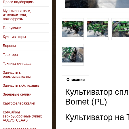
Пресс-подборщики
Мульчирователи,
измельчители,
почвофрезы
Погрузчики
Культиваторы
Бороны
Трактора
Техника для сада
Запчасти к
опрыскивателям
Описание
Запчасти к с/х технике
Культиватор сп
Зерновые сеялки
Bomet (PL)
Картофелесажалки
Комбайны
Культиватор на 
зерноуборочные (мини)
VOLVO, CLAAS