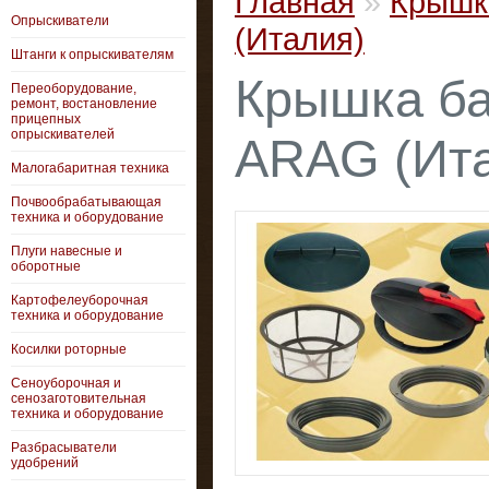
Главная
»
Крышк
Опрыскиватели
(Италия)
Штанги к опрыскивателям
Крышка ба
Переоборудование,
ремонт, востановление
прицепных
опрыскивателей
ARAG (Ит
Малогабаритная техника
Почвообрабатывающая
техника и оборудование
Плуги навесные и
оборотные
Картофелеуборочная
техника и оборудование
Косилки роторные
Сеноуборочная и
сенозаготовительная
техника и оборудование
Разбрасыватели
удобрений