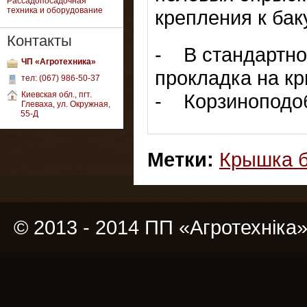
Рассадопосадочная
техника и оборудование
крепления к бак
Контакты
- В стандартно
ЧП «Агротехника»
прокладка на к
тел: (067) 986-50-37
Киевская обл., пгт.
- Корзиноподо
Глеваха, ул. Окружная,
55-Д
Метки:
Крышка б
© 2013 - 2014 ПП «Агротехніка