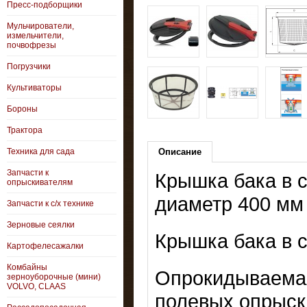
Пресс-подборщики
Мульчирователи,
измельчители,
почвофрезы
Погрузчики
Культиваторы
Бороны
Трактора
Техника для сада
Описание
Запчасти к
Крышка бака в 
опрыскивателям
диаметр 400 мм
Запчасти к с/х технике
Зерновые сеялки
Крышка бака в 
Картофелесажалки
Комбайны
Опрокидываемая
зерноуборочные (мини)
VOLVO, CLAAS
полевых опрыск