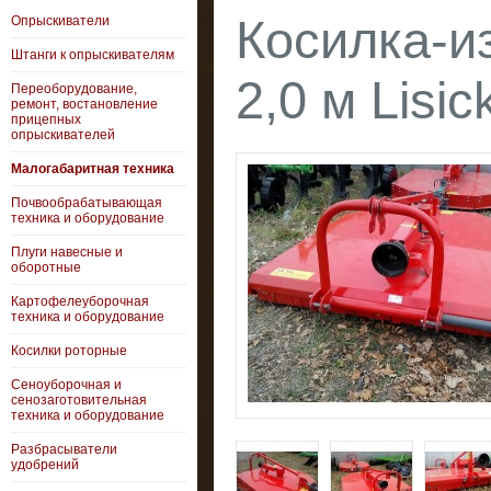
Косилка-и
Опрыскиватели
Штанги к опрыскивателям
2,0 м Lisi
Переоборудование,
ремонт, востановление
прицепных
опрыскивателей
Малогабаритная техника
Почвообрабатывающая
техника и оборудование
Плуги навесные и
оборотные
Картофелеуборочная
техника и оборудование
Косилки роторные
Сеноуборочная и
сенозаготовительная
техника и оборудование
Разбрасыватели
удобрений