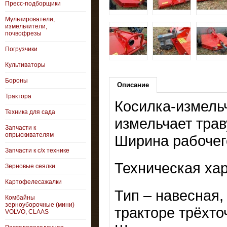
Пресс-подборщики
Мульчирователи,
измельчители,
почвофрезы
Погрузчики
Культиваторы
Бороны
Описание
Трактора
Косилка-измельч
Техника для сада
измельчает трав
Запчасти к
опрыскивателям
Ширина рабочего
Запчасти к с/х технике
Техническая хар
Зерновые сеялки
Картофелесажалки
Тип – навесная,
Комбайны
зерноуборочные (мини)
тракторе трёхто
VOLVO, CLAAS