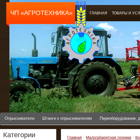
ЧП «АГРОТЕХНИКА»
ГЛАВНАЯ
ТОВАРЫ И УС
Опрыскиватели
Штанги к опрыскивателям
Переоборудование, 
Категории
Главная
»
Малогабаритная техника
»
Ко