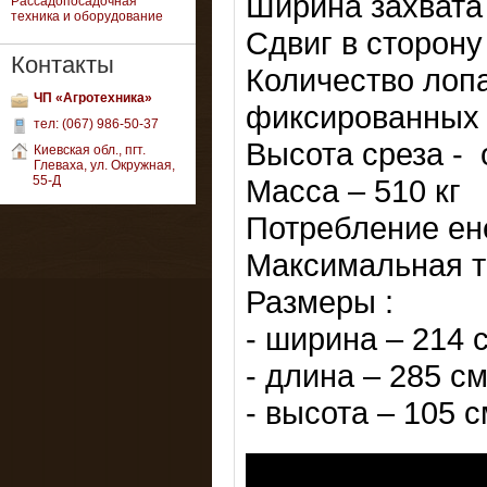
Ширина захвата 
Рассадопосадочная
техника и оборудование
Сдвиг в сторону
Контакты
Количество лоп
ЧП «Агротехника»
фиксированных
тел: (067) 986-50-37
Высота среза - 
Киевская обл., пгт.
Глеваха, ул. Окружная,
55-Д
Масса – 510 кг
Потребление ен
Максимальная т
Размеры :
- ширина – 214 
- длина – 285 см
- высота – 105 