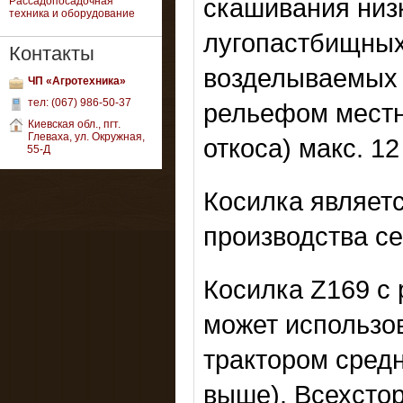
скашивания низ
Рассадопосадочная
техника и оборудование
лугопастбищных 
Контакты
возделываемых 
ЧП «Агротехника»
тел: (067) 986-50-37
рельефом местн
Киевская обл., пгт.
Глеваха, ул. Окружная,
откоса) макс. 1
55-Д
Косилка являет
производства се
Косилка Z169 с 
может использо
трактором средн
выше). Всехсто