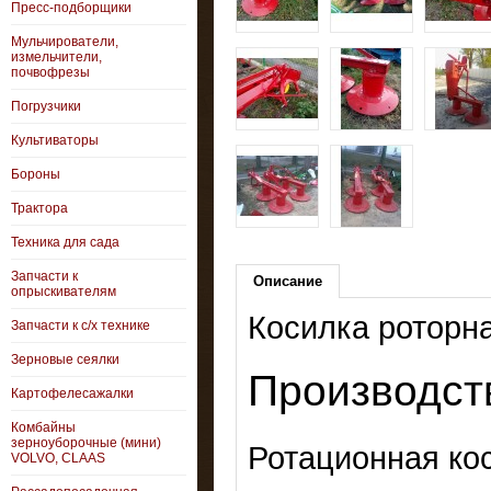
Пресс-подборщики
Мульчирователи,
измельчители,
почвофрезы
Погрузчики
Культиваторы
Бороны
Трактора
Техника для сада
Запчасти к
Описание
опрыскивателям
Косилка роторна
Запчасти к с/х технике
Зерновые сеялки
Производст
Картофелесажалки
Комбайны
зерноуборочные (мини)
Ротационная ко
VOLVO, CLAAS