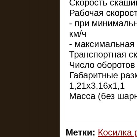
Скорость скашив
Рабочая скорост
- при минимальн
км/ч
- максимальная 
Транспортная ск
Число оборотов 
Габаритные раз
1,21х3,16х1,1
Масса (без шарн
Метки:
Косилка 