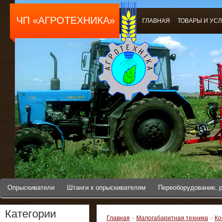
ЧП «АГРОТЕХНИКА»
ГЛАВНАЯ
ТОВАРЫ И УС
Опрыскиватели
Штанги к опрыскивателям
Переоборудование, 
Категории
Главная
»
Малогабаритная техника
»
Ко