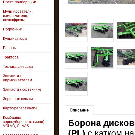
Пресс-подборщики
Мульчирователи,
измельчители,
почвофрезы
Погрузчики
Культиваторы
Бороны
Трактора
Техника для сада
Запчасти к
опрыскивателям
Запчасти к с/х технике
Зерновые сеялки
Картофелесажалки
Описание
Комбайны
Борона дисков
зерноуборочные (мини)
VOLVO, CLAAS
(
PL)
с катком н