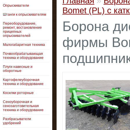
Главная
»
Борона
Опрыскиватели
Bomet (PL) с кат
Штанги к опрыскивателям
Борона дис
Переоборудование,
ремонт, востановление
прицепных
опрыскивателей
фирмы Bom
Малогабаритная техника
подшипник
Почвообрабатывающая
техника и оборудование
Плуги навесные и
оборотные
Картофелеуборочная
техника и оборудование
Косилки роторные
Сеноуборочная и
сенозаготовительная
техника и оборудование
Разбрасыватели
удобрений