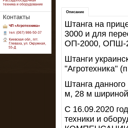
Рассадопосадочная
техника и оборудование
Описание
Контакты
Штанга на прице
ЧП «Агротехника»
3000 и для пер
тел: (067) 986-50-37
Киевская обл., пгт.
ОП-2000, ОПШ-2
Глеваха, ул. Окружная,
55-Д
Штанги украинс
"Агротехника" (п
Штанга данного 
м, 28 м шириной
С 16.09.2020 го
техники и обор