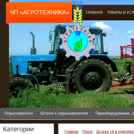
ЧП «АГРОТЕХНИКА»
ГЛАВНАЯ
ТОВАРЫ И УС
Опрыскиватели
Штанги к опрыскивателям
Переоборудование, 
Категории
Главная
»
Поиск
»
Штанга 18 м гидрофи